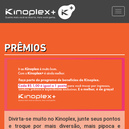
Toggl
navig
PRÊMIOS
Divirta-se muito no Kinoplex, junte seus pontos
e troque por mais diversão, mais pipoca e