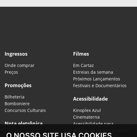
Ingressos
Filmes
Onde comprar
Em Cartaz
Preços
Estreias da semana
Próximos Lançamentos
Promoções
Festivais e Documentários
Bilheteria
Acessibilidade
Bomboniere
Concursos Culturais
Kinoplex Azul
Cinematerna
Nota eletrônica
Acessibilidade para
deficientes visuais e surdos
O NOSSO SITE USA COOKIES