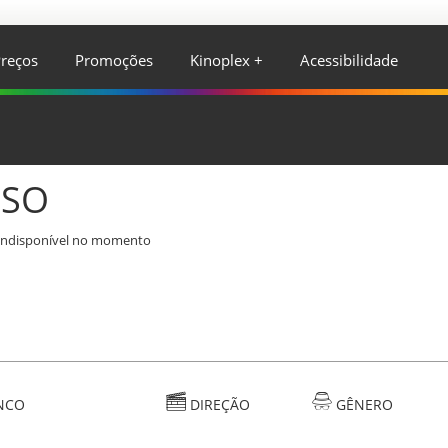
reços
Promoções
Kinoplex +
Acessibilidade
ISO
indisponível no momento
NCO
DIREÇÃO
GÊNERO