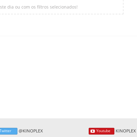
te dia ou com os filtros selecionados!
@KINOPLEX
KINOPLEX
Twitter
Youtube