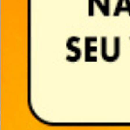
PATRULHA CANINA: UMA AVENTURA DINO
KATSEY
SINOPSE