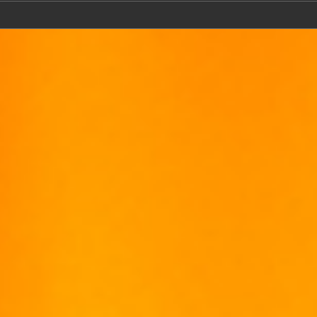
reços
Promoções
Kinoplex +
Acessibilidade
PRÓXIMOS LANÇAMENTOS
FESTIVAL E DOCUMENTÁRIOS