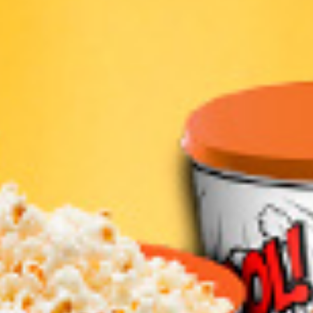
 DE SANGUE
O GÊNIO DO CRIME
SINOPSE
SINOPSE