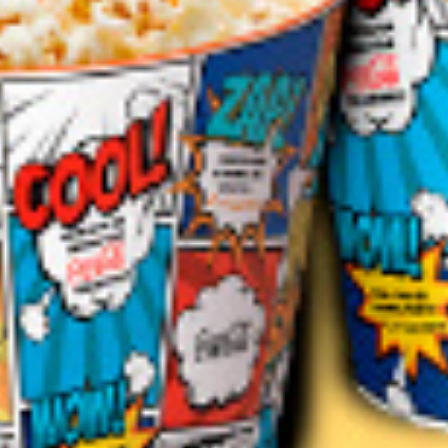
ER DO ROSÁRIO
(DES)CONTROLE
SINOPSE
SINOPSE