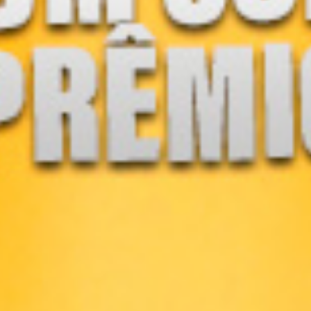
TOQUINHO - ENCONTROS E UM VIOLÃO
MINIONS E MONSTROS
SINOPSE
SINOPSE