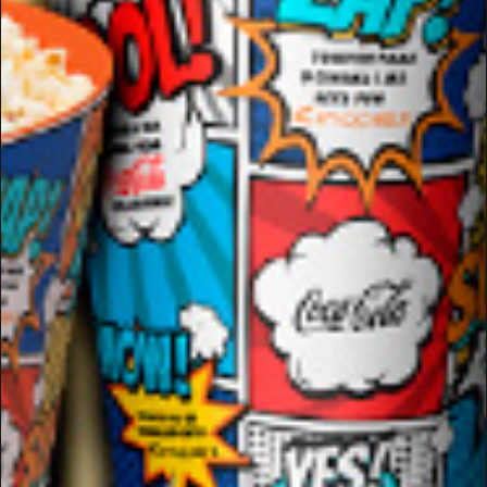
14:00
17:20
10
MOANA
Sala 2
DUB
13:45
6
TOY STORY 5
Sala 2
DUB
16:15
VEJA A PROGRAMAÇÃO COMPLETA NO KINOPLEX VIA
PARQUE