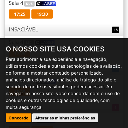
Sala 4
DUB
17:25
19:30
INSACIÁVEL
18
Sala 4
LEG
O NOSSO SITE USA COOKIES
13:00
Para aprimorar a sua experiência e navegação,
utilizamos cookies e outras tecnologias de avaliação,
MINIONS E MONSTROS
10
de forma a mostrar conteúdo personalizado,
anúncios direcionados, análise de tráfego do site e
Sala 4
DUB
sentido de onde os visitantes podem acessar. Ao
15:25
navegar no nosso site, você concorda com o uso de
cookies e outras tecnologias de qualidade, com
TOY STORY 5
muita segurança.
6
Concordo
Alterar as minhas preferências
Sala 5
DUB