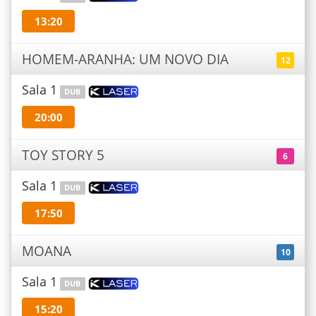
13:20
HOMEM-ARANHA: UM NOVO DIA
12
Sala 1
DUB
20:00
TOY STORY 5
6
Sala 1
DUB
17:50
MOANA
10
Sala 1
DUB
15:20