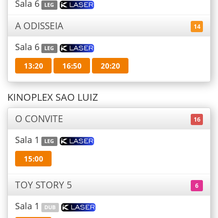
Sala 6
LEG
A ODISSEIA
14
Sala 6
LEG
13:20
16:50
20:20
KINOPLEX SAO LUIZ
O CONVITE
16
Sala 1
LEG
15:00
TOY STORY 5
6
Sala 1
DUB