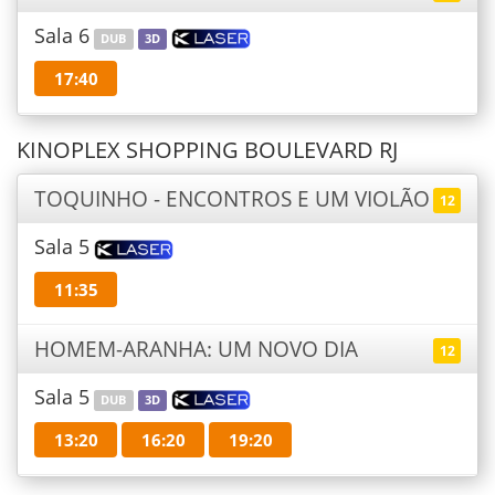
Sala 6
DUB
3D
17:40
KINOPLEX SHOPPING BOULEVARD RJ
TOQUINHO - ENCONTROS E UM VIOLÃO
12
Sala 5
11:35
HOMEM-ARANHA: UM NOVO DIA
12
Sala 5
DUB
3D
13:20
16:20
19:20