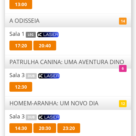
13:00
A ODISSEIA
14
Sala 1
LEG
17:20
20:40
PATRULHA CANINA: UMA AVENTURA DINO
6
Sala 3
DUB
12:30
HOMEM-ARANHA: UM NOVO DIA
12
Sala 3
DUB
14:30
20:30
23:20