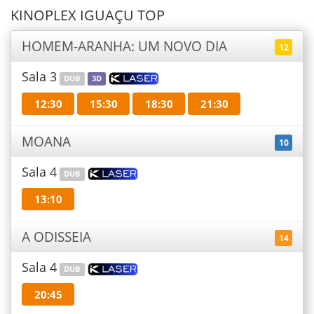
KINOPLEX IGUAÇU TOP
HOMEM-ARANHA: UM NOVO DIA
12
Sala 3
DUB
3D
12:30
15:30
18:30
21:30
MOANA
10
Sala 4
DUB
13:10
A ODISSEIA
14
Sala 4
DUB
20:45