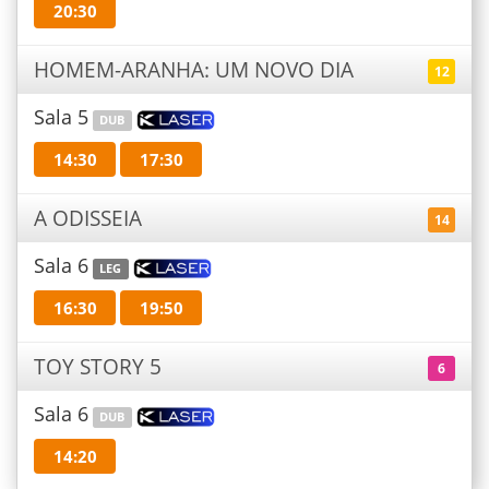
20:30
HOMEM-ARANHA: UM NOVO DIA
12
Sala 5
DUB
14:30
17:30
A ODISSEIA
14
Sala 6
LEG
16:30
19:50
TOY STORY 5
6
Sala 6
DUB
14:20