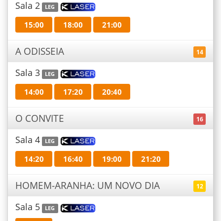
Sala 2
LEG
15:00
18:00
21:00
A ODISSEIA
14
Sala 3
LEG
14:00
17:20
20:40
O CONVITE
16
Sala 4
LEG
14:20
16:40
19:00
21:20
HOMEM-ARANHA: UM NOVO DIA
12
Sala 5
LEG